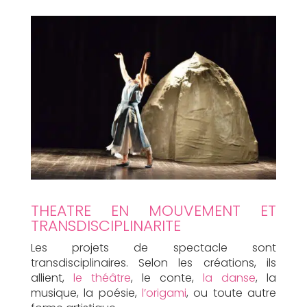
THEATRE EN MOUVEMENT ET
TRANSDISCIPLINARITE
Les projets de spectacle sont
transdisciplinaires. Selon les créations, ils
allient,
le théâtre
, le conte,
la danse
, la
musique, la poésie,
l’origami
, ou toute autre